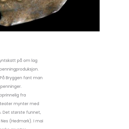
myntskatt på om lag
tpenningproduksjon.
. På Bryggen fant man
tpenninger.
prinnelig fra
rakteater mynter med
 Det største funnet,
 i Nes (Hedmark). I mai