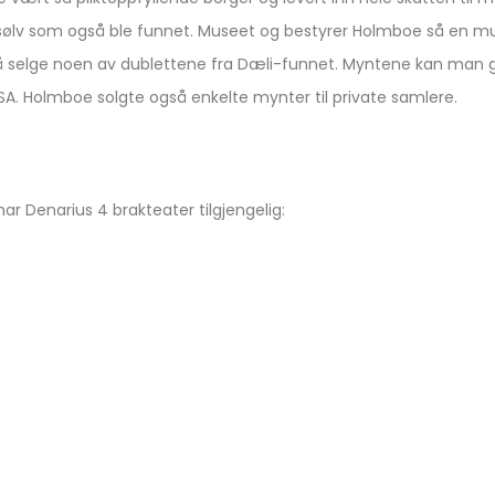
sølv som også ble funnet. Museet og bestyrer Holmboe så en mul
selge noen av dublettene fra Dæli-funnet. Myntene kan man gje
A. Holmboe solgte også enkelte mynter til private samlere.
 har Denarius 4 brakteater tilgjengelig: