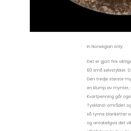
In Norwegian only.
Det er gjort fire vik
60 små sølvstykker. D
Den tredje største my
en klump av mynter, 
Kvartpenning går ogs
Tyskland-området og b
så tynne blanketter 
og antakeligvis det vi