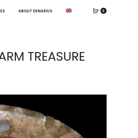
IES
ABOUT DENARIUS
0
FARM TREASURE