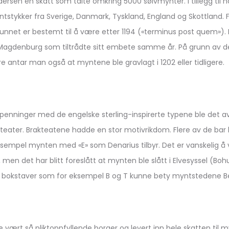
dersen en skatt som talte omkring 5000 sølvmynter. I tillegg til 
tstykker fra Sverige, Danmark, Tyskland, England og Skottland. F
unnet er bestemt til å være etter 1194 («terminus post quem»)
 Magdenburg som tiltrådte sitt embete samme år. På grunn av de
e antar man også at myntene ble gravlagt i 1202 eller tidligere.
talls penninger med de engelske sterling-inspirerte typene ble de
teater. Brakteatene hadde en stor motivrikdom. Flere av de bar
sempel mynten med «E» som Denarius tilbyr. Det er vanskelig å 
men det har blitt foreslått at mynten ble slått i Elvesyssel (Boh
re bokstaver som for eksempel B og T kunne bety myntstedene B
vært så pliktoppfyllende borger og levert inn hele skatten til 