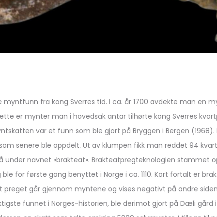
tige myntfunn fra kong Sverres tid. I ca. år 1700 avdekte man en 
ette er mynter man i hovedsak antar tilhørte kong Sverres kvar
ntskatten var et funn som ble gjort på Bryggen i Bergen (1968)
som senere ble oppdelt. Ut av klumpen fikk man reddet 94 kvar
å under navnet «brakteat». Brakteatpregteknologien stammet op
le for første gang benyttet i Norge i ca. 1110. Kort fortalt er b
at preget går gjennom myntene og vises negativt på andre siden.
ktigste funnet i Norges-historien, ble derimot gjort på Dæli gård