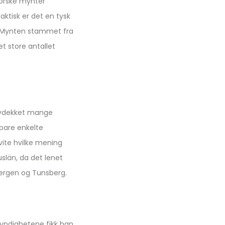
norske mynter
aktisk er det en tysk
. Mynten stammet fra
t store antallet
t avdekket mange
 bare enkelte
vite hvilke mening
uslän, da det lenet
ergen og Tunsberg.
myndighetene fikk han