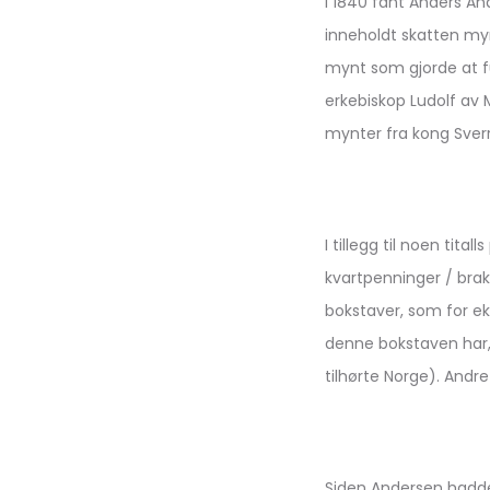
i 1840 fant Anders An
inneholdt skatten myn
mynt som gjorde at f
erkebiskop Ludolf av
mynter fra kong Sverr
I tillegg til noen ti
kvartpenninger / brak
bokstaver, som for ek
denne bokstaven har, 
tilhørte Norge). And
Siden Andersen hadde 