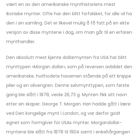
vært en av den amerikanske mynthistoriens mest
ikoniske mynter. Ofte har den blitt forfalsket, for alle vil ha
den i sin samling. Det er likevel mulig å få fatt på en ekte
versjon av disse myntene i dag, om man går til en erfaren
mynthandler.
Den absolutt mest kjente dollarmynten fra USA har blitt
mynttypen «Morgan dollar», som på reversen avbildet den
amerikanske, hvithodete havørnen stående på ett knippe
piler og en olivengren. Denne sølvmynttypen, som første
gang ble slått i 1878, veide 26,73 g. Mynten fikk sitt navn
etter sin skaper; George T. Morgan. Han hadde gått i lære
ved Den kongelige mynt i London, og var derfor godt
egnet som formgiver for USAs mynter. Morgandollar-
myntene ble slått fra 1878 til 1904 samt i enkeltårgangen