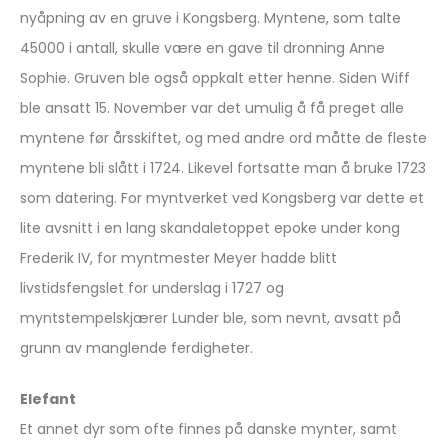
nyåpning av en gruve i Kongsberg. Myntene, som talte
45000 i antall, skulle være en gave til dronning Anne
Sophie. Gruven ble også oppkalt etter henne. Siden Wiff
ble ansatt 15. November var det umulig å få preget alle
myntene før årsskiftet, og med andre ord måtte de fleste
myntene bli slått i 1724. Likevel fortsatte man å bruke 1723
som datering. For myntverket ved Kongsberg var dette et
lite avsnitt i en lang skandaletoppet epoke under kong
Frederik IV, for myntmester Meyer hadde blitt
livstidsfengslet for underslag i 1727 og
myntstempelskjærer Lunder ble, som nevnt, avsatt på
grunn av manglende ferdigheter.
Elefant
Et annet dyr som ofte finnes på danske mynter, samt