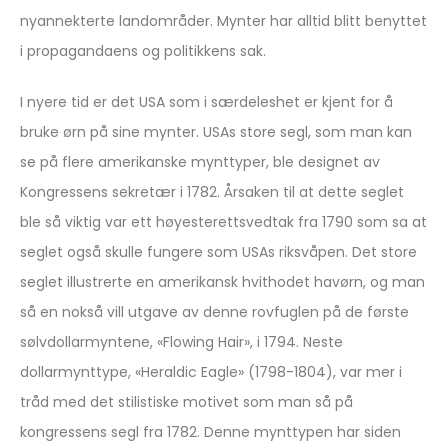
nyannekterte landområder. Mynter har alltid blitt benyttet
i propagandaens og politikkens sak.
I nyere tid er det USA som i særdeleshet er kjent for å
bruke ørn på sine mynter. USAs store segl, som man kan
se på flere amerikanske mynttyper, ble designet av
Kongressens sekretær i 1782. Årsaken til at dette seglet
ble så viktig var ett høyesterettsvedtak fra 1790 som sa at
seglet også skulle fungere som USAs riksvåpen. Det store
seglet illustrerte en amerikansk hvithodet havørn, og man
så en nokså vill utgave av denne rovfuglen på de første
sølvdollarmyntene, «Flowing Hair», i 1794. Neste
dollarmynttype, «Heraldic Eagle» (1798-1804), var mer i
tråd med det stilistiske motivet som man så på
kongressens segl fra 1782. Denne mynttypen har siden