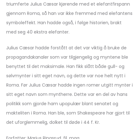
triumferte Julius Cæsar kjørende med et elefantfirspann
gjennom Roma, så han var ikke fremmed med elefantens
symboleffekt. Han hadde også, i følge historien, brakt
med seg 40 ekstra elefanter.
Julius Cæsar hadde forstått at det var viktig å bruke de
propagandakanaler som var tilgjengelig og myntene ble
benyttet til det maksimale. Han fikk slått både gull- og
sølvmynter i sitt eget navn, og dette var noe helt nytt i
Roma. Før Julius Cæsar hadde ingen romer utgitt mynter i
sitt eget navn som myntherre. Dette var en del av hans
politikk som gjorde ham upopulær blant senatet og
makteliten i Roma. Han ble, som Shakespeare har gjort til
det uforglemmelig, dolket til døde i 44 f. Kr.
Forfatter: Marius Ringsrud, fil. mag.