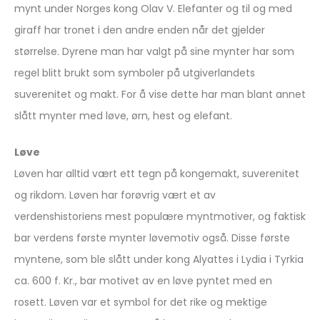
mynt under Norges kong Olav V. Elefanter og til og med
giraff har tronet i den andre enden når det gjelder
størrelse. Dyrene man har valgt på sine mynter har som
regel blitt brukt som symboler på utgiverlandets
suverenitet og makt. For å vise dette har man blant annet
slått mynter med løve, ørn, hest og elefant.
Løve
Løven har alltid vært ett tegn på kongemakt, suverenitet
og rikdom. Løven har forøvrig vært et av
verdenshistoriens mest populære myntmotiver, og faktisk
bar verdens første mynter løvemotiv også. Disse første
myntene, som ble slått under kong Alyattes i Lydia i Tyrkia
ca. 600 f. Kr., bar motivet av en løve pyntet med en
rosett. Løven var et symbol for det rike og mektige