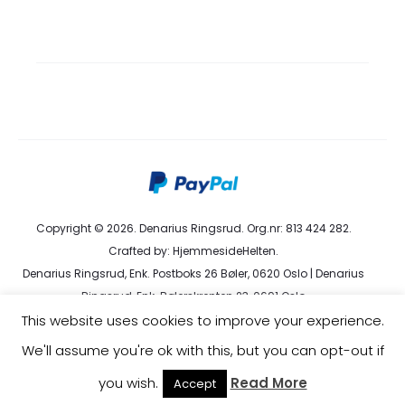
Copyright © 2026. Denarius Ringsrud. Org.nr: 813 424 282.
Crafted by:
HjemmesideHelten
.
Denarius Ringsrud, Enk. Postboks 26 Bøler, 0620 Oslo | Denarius
Ringsrud, Enk. Bølerskrenten 23, 0691 Oslo
kundeservice@denarius.no | +47 400 82 916 |
Terms &
This website uses cookies to improve your experience.
Conditions
|
Privacy Policy
We'll assume you're ok with this, but you can opt-out if
you wish.
Read More
Accept