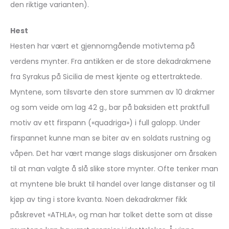
den riktige varianten).
Hest
Hesten har vært et gjennomgående motivtema på
verdens mynter. Fra antikken er de store dekadrakmene
fra Syrakus på Sicilia de mest kjente og ettertraktede.
Myntene, som tilsvarte den store summen av 10 drakmer
og som veide om lag 42 g., bar på baksiden ett praktfull
motiv av ett firspann («quadriga») i full galopp. Under
firspannet kunne man se biter av en soldats rustning og
våpen. Det har vært mange slags diskusjoner om årsaken
til at man valgte å slå slike store mynter. Ofte tenker man
at myntene ble brukt til handel over lange distanser og til
kjøp av ting i store kvanta. Noen dekadrakmer fikk
påskrevet «ATHLA», og man har tolket dette som at disse