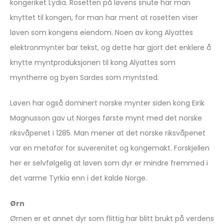
kongeriket Lydia. Rosetten på løvens snute har man
knyttet til kongen, for man har ment at rosetten viser
løven som kongens eiendom. Noen av kong Alyattes
elektronmynter bar tekst, og dette har gjort det enklere å
knytte myntproduksjonen til kong Alyattes som
myntherre og byen Sardes som myntsted.
Løven har også dominert norske mynter siden kong Eirik
Magnusson gav ut Norges første mynt med det norske
riksvåpenet i 1285. Man mener at det norske riksvåpenet
var en metafor for suverenitet og kongemakt. Forskjellen
her er selvfølgelig at løven som dyr er mindre fremmed i
det varme Tyrkia enn i det kalde Norge.
Ørn
Ørnen er et annet dyr som flittig har blitt brukt på verdens