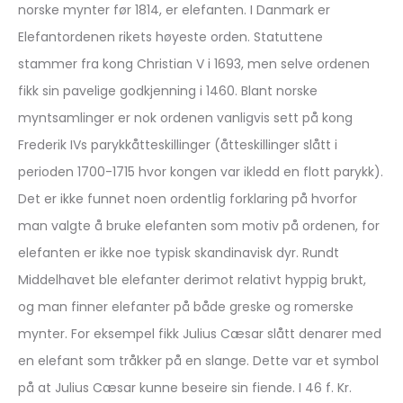
norske mynter før 1814, er elefanten. I Danmark er
Elefantordenen rikets høyeste orden. Statuttene
stammer fra kong Christian V i 1693, men selve ordenen
fikk sin pavelige godkjenning i 1460. Blant norske
myntsamlinger er nok ordenen vanligvis sett på kong
Frederik IVs parykkåtteskillinger (åtteskillinger slått i
perioden 1700-1715 hvor kongen var ikledd en flott parykk).
Det er ikke funnet noen ordentlig forklaring på hvorfor
man valgte å bruke elefanten som motiv på ordenen, for
elefanten er ikke noe typisk skandinavisk dyr. Rundt
Middelhavet ble elefanter derimot relativt hyppig brukt,
og man finner elefanter på både greske og romerske
mynter. For eksempel fikk Julius Cæsar slått denarer med
en elefant som tråkker på en slange. Dette var et symbol
på at Julius Cæsar kunne beseire sin fiende. I 46 f. Kr.