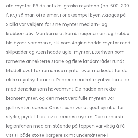
alle mynter. På de antikke, greske myntene (ca. 600-300
f. Kr.) så man ofte ørner. For eksempel byen Akragas på
Sicilia var velkjent for sine mynter med ørn- og
krabbemotiv. Man kan si at kombinasjonen ørn og krabbe
ble byens varemerke, slik som Aegina hadde mynter med
skilpadder og Aten hadde ugle-mynter. Etterhvert som
romerne annekterte større og flere landområder rundt
Middelhavet tok romernes mynter over markedet for de
eldre myntsystemene. Romerne endret myntsystemene
med denarius som hovedmynt. De hadde en rekke
bronsemynter, og den mest verdifulle mynten var
gullmynten aureus. Ørnen, som var et godt symbol for
styrke, prydet flere av romernes mynter. Den romerske
legionfanen med ørn stående på toppen var viktig å få
vist til både stolte borgere samt undersåttene i