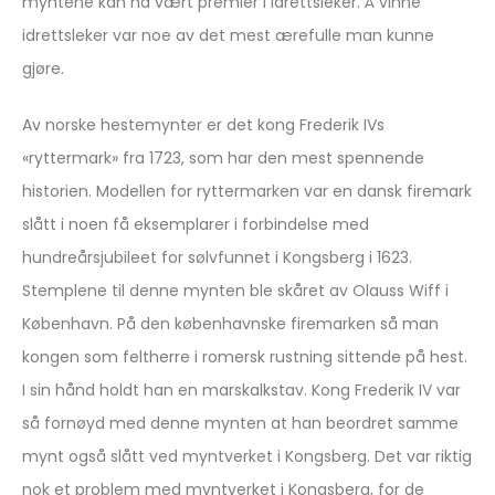
myntene kan ha vært premier i idrettsleker. Å vinne
idrettsleker var noe av det mest ærefulle man kunne
gjøre.
Av norske hestemynter er det kong Frederik IVs
«ryttermark» fra 1723, som har den mest spennende
historien. Modellen for ryttermarken var en dansk firemark
slått i noen få eksemplarer i forbindelse med
hundreårsjubileet for sølvfunnet i Kongsberg i 1623.
Stemplene til denne mynten ble skåret av Olauss Wiff i
København. På den københavnske firemarken så man
kongen som feltherre i romersk rustning sittende på hest.
I sin hånd holdt han en marskalkstav. Kong Frederik IV var
så fornøyd med denne mynten at han beordret samme
mynt også slått ved myntverket i Kongsberg. Det var riktig
nok et problem med myntverket i Kongsberg, for de