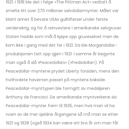
1921. I 1918 ble det i følge «The Pittman Act» vedtatt å
smelte litt over 270 millioner sølvdollarmynter. Målet var
blant annet å bevare USAs gulltilførsel under første
verdenskrig, og for å reinvestere i amerikanske sølvgruver.
Staten hadde som mål å kjøpe opp gruvesølvet men de
kom ikke i gang med det før i 1921. Da ble Morgandollar-
produksjonen tatt opp igjen i 1921. I samme år begynte
man også å slå «Peacedollars» («Fredsdollar»). På
Peacedollar-myntene prydet Liberty forsiden, mens den
hvithodete havørnen passet på myntens bakside.
Peacedollar-mynttypen ble formgitt av medaljøren
Anthony de Francisci. De amerikanske myntverkene slo
Peacedollar-mynter frem til 1935, men hvis man vil ha
noen av de mer sjeldne årgangene så må man se etter
1921 og 1928 (også 1934 kan være ett bra år om man får